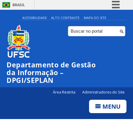
BRASIL
Simplifique!
ACESSIBILIDADE
ALTO CONTRASTE
MAPA DO SITE
Comunica BR
Participe
Acesso à informação
Legislação
Departamento de Gestão
Canais
da Informação –
DPGI/SEPLAN
Área Restrita
Administradores do Site
MENU