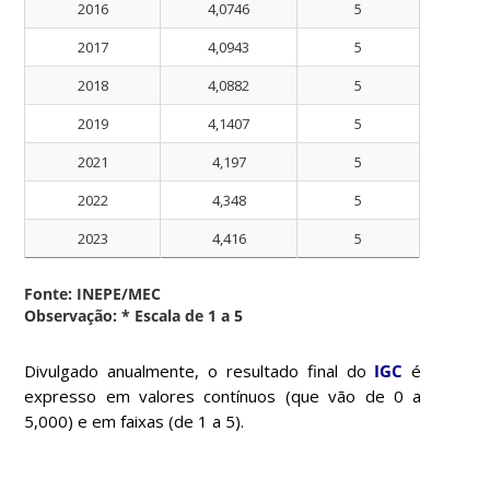
2016
4,0746
5
2017
4,0943
5
2018
4,0882
5
2019
4,1407
5
2021
4,197
5
2022
4,348
5
2023
4,416
5
Fonte: INEPE/MEC
Observação:
* Escala de 1 a 5
Divulgado anualmente, o resultado final do
IGC
é
expresso em valores contínuos (que vão de 0 a
5,000) e em faixas (de 1 a 5).