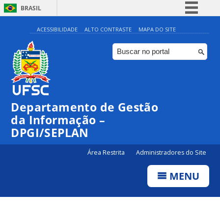
BRASIL
Simplifique!
ACESSIBILIDADE
ALTO CONTRASTE
MAPA DO SITE
Comunica BR
Participe
Acesso à informação
Legislação
Departamento de Gestão
Canais
da Informação –
DPGI/SEPLAN
Área Restrita
Administradores do Site
MENU