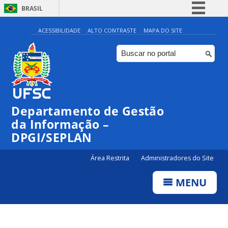
BRASIL
Simplifique!
ACESSIBILIDADE
ALTO CONTRASTE
MAPA DO SITE
Comunica BR
Participe
Acesso à informação
Legislação
Departamento de Gestão
Canais
da Informação –
DPGI/SEPLAN
Área Restrita
Administradores do Site
MENU