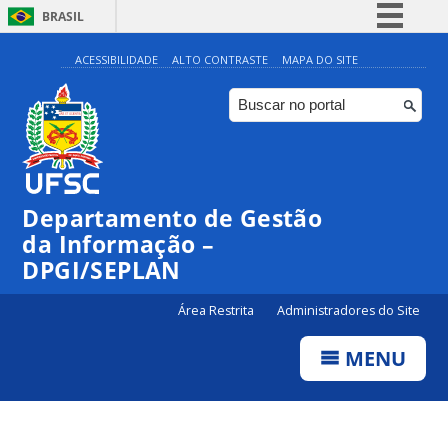
BRASIL
Simplifique!
ACESSIBILIDADE
ALTO CONTRASTE
MAPA DO SITE
Comunica BR
Participe
Acesso à informação
Legislação
Departamento de Gestão
Canais
da Informação –
DPGI/SEPLAN
Área Restrita
Administradores do Site
MENU