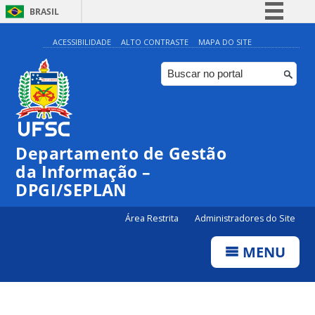
BRASIL
Simplifique!
ACESSIBILIDADE
ALTO CONTRASTE
MAPA DO SITE
Comunica BR
Participe
Acesso à informação
Legislação
Departamento de Gestão
Canais
da Informação –
DPGI/SEPLAN
Área Restrita
Administradores do Site
MENU