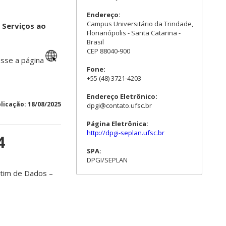
Endereço:
Campus Universitário da Trindade,
 Serviços ao
Florianópolis - Santa Catarina -
Brasil
CEP 88040-900
sse a página
Fone:
+55 (48) 3721-4203
Endereço Eletrônico:
licação: 18/08/2025
dpgi@contato.ufsc.br
Página Eletrônica:
http://dpgi-seplan.ufsc.br
4
SPA:
DPGI/SEPLAN
tim de Dados –