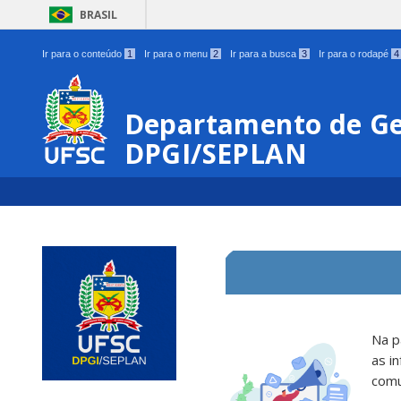
BRASIL
Ir para o conteúdo
1
Ir para o menu
2
Ir para a busca
3
Ir para o rodapé
4
Departamento de Ge
DPGI/SEPLAN
Na p
as i
comu