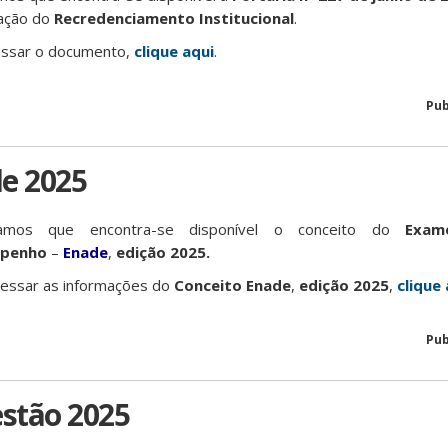
ação do
Recredenciamento Institucional
.
essar o documento,
clique aqui
.
Pub
e 2025
mamos que encontra-se disponível o conceito do
Exam
penho
–
Enade
,
edição 2025.
cessar as informações do
Conceito Enade
,
edição 2025
,
clique 
Pub
estão 2025