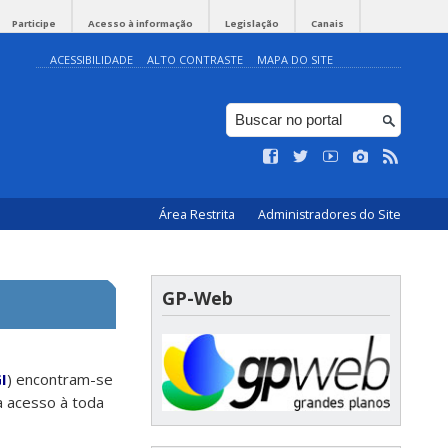
Participe
Acesso à informação
Legislação
Canais
ACESSIBILIDADE
ALTO CONTRASTE
MAPA DO SITE
Área Restrita
Administradores do Site
GP-Web
I
) encontram-se
a acesso à toda